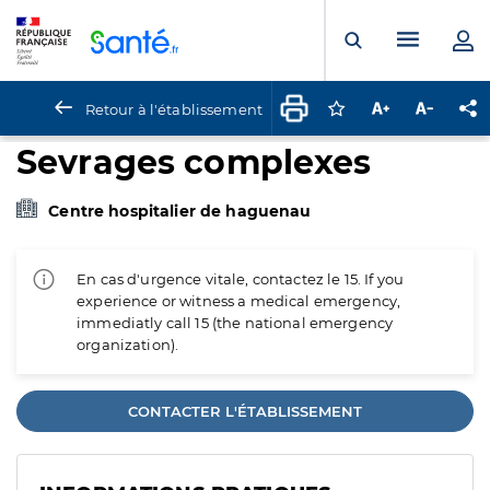
Panneau de gestion des cookies
Menu pr
Ouvrir la rech
Retour à l'établissement
Connectez-vous pour
Augmenter la t
Diminuer 
Pa
Sevrages complexes
Centre hospitalier de haguenau
En cas d'urgence vitale, contactez le 15. If you
experience or witness a medical emergency,
immediatly call 15 (the national emergency
organization).
CONTACTER L'ÉTABLISSEMENT