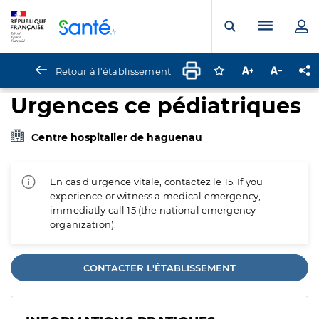
Panneau de gestion des cookies
Menu pr
Ouvrir la rech
Retour à l'établissement
Connectez-vous pour
Augmenter la t
Diminuer 
Pa
Urgences ce pédiatriques
Centre hospitalier de haguenau
En cas d'urgence vitale, contactez le 15. If you
experience or witness a medical emergency,
immediatly call 15 (the national emergency
organization).
CONTACTER L'ÉTABLISSEMENT