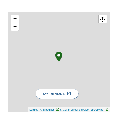
+
−
S'Y RENDRE
Leaflet
|
© MapTiler
© Contributeurs d'OpenStreetMap