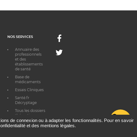
NOS SERVICES
Facebook
Annuaire des
Twitter
professionnels
et des
établissements
de santé
Base de
médicaments
Essais Cliniques
Santé.fr
Décryptage
Tous les dossiers
thématiques
G
ations de connexion ou à adapter les fonctionnalités. Pour en savoir
onfidentialité et des mentions légales.