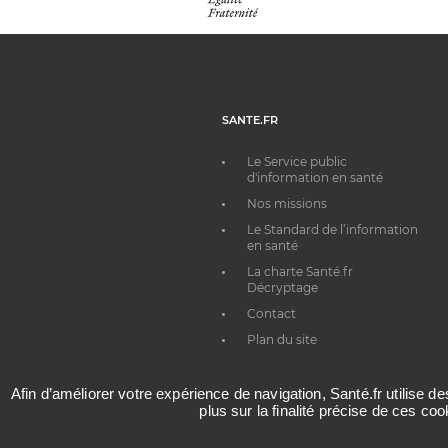
SANTE.FR
Le Service public
d'information en santé
Nos missions
Le Standard de l’information
en santé
La charte Santé.fr
Décryptage
Contact
Plan du site
Afin d’améliorer votre expérience de navigation, Santé.fr utilise d
plus sur la finalité précise de ces co