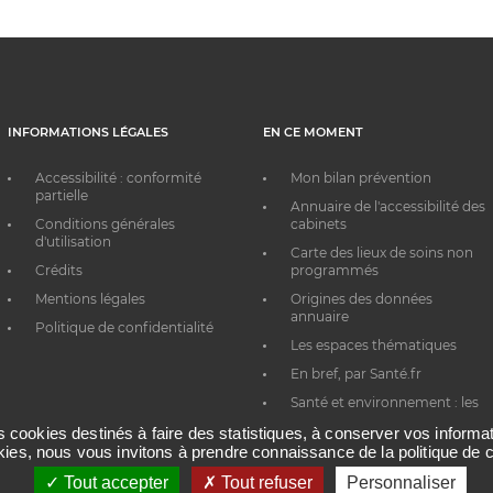
INFORMATIONS LÉGALES
EN CE MOMENT
Accessibilité : conformité
Mon bilan prévention
partielle
Annuaire de l'accessibilité des
Conditions générales
cabinets
d'utilisation
Carte des lieux de soins non
Crédits
programmés
Mentions légales
Origines des données
annuaire
Politique de confidentialité
Les espaces thématiques
En bref, par Santé.fr
Santé et environnement : les
bons réflexes au quotidien
es cookies destinés à faire des statistiques, à conserver vos inform
okies, nous vous invitons à prendre connaissance de la politique de c
Tout accepter
Tout refuser
Personnaliser