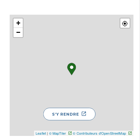
+
−
S'Y RENDRE
Leaflet
|
© MapTiler
© Contributeurs d'OpenStreetMap