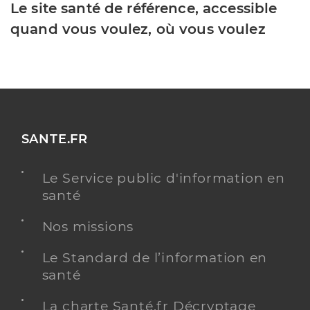
Le site santé de référence, accessible
quand vous voulez, où vous voulez
SANTE.FR
Le Service public d'information en
santé
Nos missions
Le Standard de l’information en
santé
La charte Santé.fr Décryptage