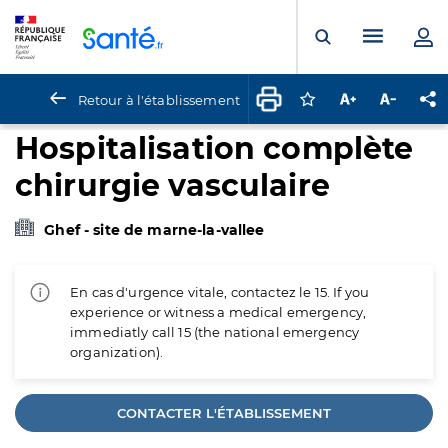
Panneau de gestion des cookies
Menu pr
Ouvrir la rech
Retour à l'établissement
Connectez-vous pour
Augmenter la t
Diminuer 
Pa
Hospitalisation complète
chirurgie vasculaire
Ghef - site de marne-la-vallee
En cas d'urgence vitale, contactez le 15. If you
experience or witness a medical emergency,
immediatly call 15 (the national emergency
organization).
CONTACTER L'ÉTABLISSEMENT