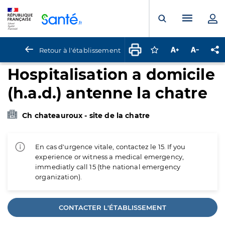
Panneau de gestion des cookies
Menu pr
Ouvrir la rech
Retour à l'établissement
Connectez-vous pour
Augmenter la t
Diminuer 
Pa
Hospitalisation a domicile
(h.a.d.) antenne la chatre
Ch chateauroux - site de la chatre
En cas d'urgence vitale, contactez le 15. If you
experience or witness a medical emergency,
immediatly call 15 (the national emergency
organization).
CONTACTER L'ÉTABLISSEMENT