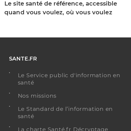
Le site santé de référence, accessible
quand vous voulez, où vous voulez
SANTE.FR
Le Service public d'information en
santé
Nos missions
Le Standard de l’information en
santé
La charte Santé.fr Décryptage