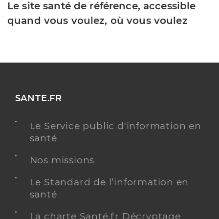
Le site santé de référence, accessible
quand vous voulez, où vous voulez
SANTE.FR
Le Service public d'information en
santé
Nos missions
Le Standard de l’information en
santé
La charte Santé.fr Décryptage