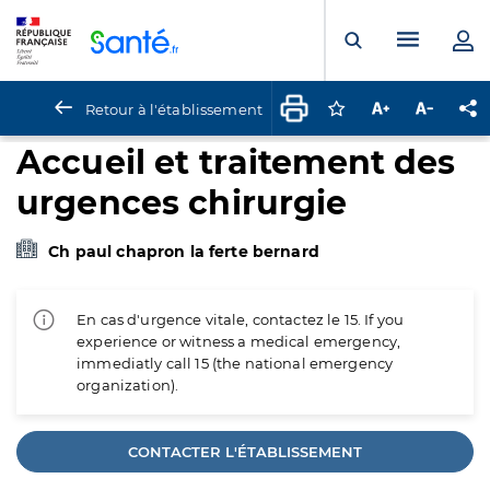
Panneau de gestion des cookies
Menu pr
Ouvrir la rech
Retour à l'établissement
Connectez-vous pour
Augmenter la t
Diminuer 
Pa
Accueil et traitement des
urgences chirurgie
Ch paul chapron la ferte bernard
En cas d'urgence vitale, contactez le 15. If you
experience or witness a medical emergency,
immediatly call 15 (the national emergency
organization).
CONTACTER L'ÉTABLISSEMENT