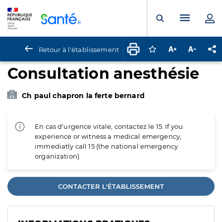
Panneau de gestion des cookies
Menu pr
Ouvrir la rech
Retour à l'établissement
Connectez-vous pour
Augmenter la t
Diminuer 
Pa
Consultation anesthésie
Ch paul chapron la ferte bernard
En cas d'urgence vitale, contactez le 15. If you
experience or witness a medical emergency,
immediatly call 15 (the national emergency
organization).
CONTACTER L'ÉTABLISSEMENT