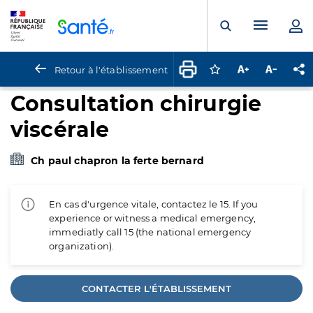
Panneau de gestion des cookies
Menu pr
Ouvrir la rech
Retour à l'établissement
Connectez-vous pour
Augmenter la t
Diminuer 
Pa
Consultation chirurgie
viscérale
Ch paul chapron la ferte bernard
En cas d'urgence vitale, contactez le 15. If you
experience or witness a medical emergency,
immediatly call 15 (the national emergency
organization).
CONTACTER L'ÉTABLISSEMENT