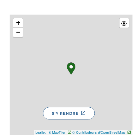
+
−
S'Y RENDRE
Leaflet
|
© MapTiler
© Contributeurs d'OpenStreetMap