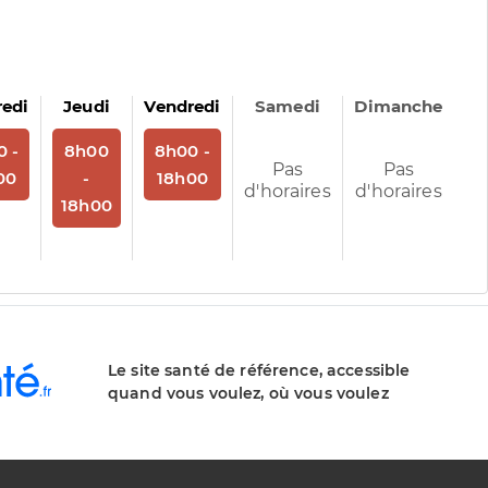
redi
Jeudi
Vendredi
Samedi
Dimanche
us
rendez-vous
Sur rendez-vous
Sur rendez-vous
0 -
8h00
8h00 -
Pas
Pas
00
-
18h00
d'horaires
d'horaires
18h00
Le site santé de référence, accessible
quand vous voulez, où vous voulez