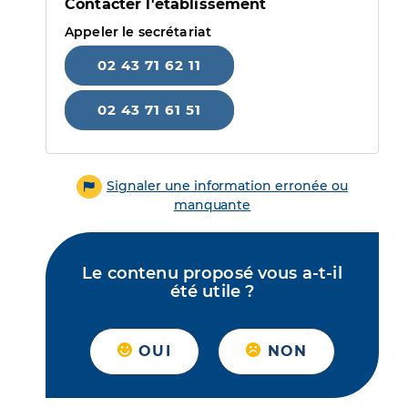
Contacter l'établissement
Appeler le secrétariat
02 43 71 62 11
02 43 71 61 51
Signaler une information erronée ou
manquante
Le contenu proposé vous a-t-il
été utile ?
OUI
NON