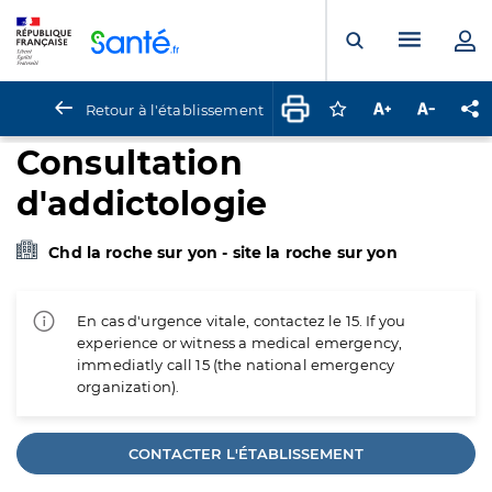
Panneau de gestion des cookies
Menu pr
Ouvrir la rech
Retour à l'établissement
Connectez-vous pour
Augmenter la t
Diminuer 
Pa
Consultation
d'addictologie
Chd la roche sur yon - site la roche sur yon
En cas d'urgence vitale, contactez le 15. If you
experience or witness a medical emergency,
immediatly call 15 (the national emergency
organization).
CONTACTER L'ÉTABLISSEMENT