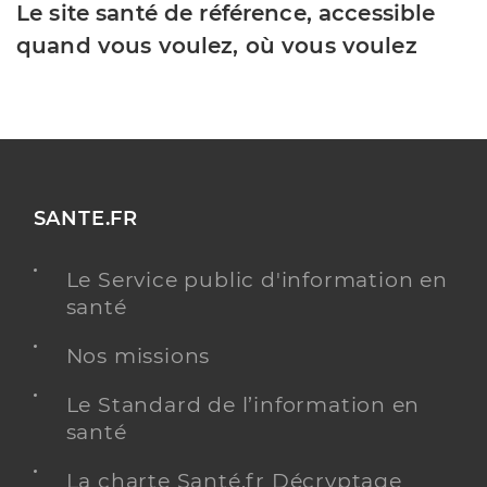
Le site santé de référence, accessible
quand vous voulez, où vous voulez
SANTE.FR
Le Service public d'information en
santé
Nos missions
Le Standard de l’information en
santé
La charte Santé.fr Décryptage