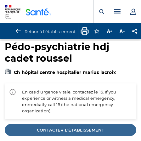
Panneau de gestion des cookies
Menu pr
Ouvrir la rech
Retour à l'établissement
Connectez-vous pour
Augmenter la t
Diminuer 
Pa
Pédo-psychiatrie hdj
cadet roussel
Ch hôpital centre hospitalier marius lacroix
En cas d'urgence vitale, contactez le 15. If you
experience or witness a medical emergency,
immediatly call 15 (the national emergency
organization).
CONTACTER L'ÉTABLISSEMENT