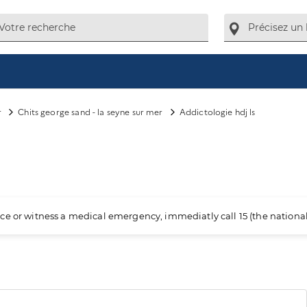
r
Chits george sand - la seyne sur mer
Addictologie hdj ls
ience or witness a medical emergency, immediatly call 15 (the nation