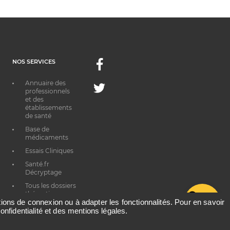
NOS SERVICES
Facebook
Annuaire des
Twitter
professionnels
et des
établissements
de santé
Base de
médicaments
Essais Cliniques
Santé.fr
Décryptage
Tous les dossiers
thématiques
G
ations de connexion ou à adapter les fonctionnalités. Pour en savoir
onfidentialité et des mentions légales.