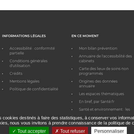
INFORMATIONS LÉGALES
EN CE MOMENT
Accessibilité : conformité
Mon bilan prévention
partielle
Annuaire de l'accessibilité des
Conditions générales
cabinets
d'utilisation
Carte des lieux de soins non
Crédits
programmés
Mentions légales
Origines des données
annuaire
Politique de confidentialité
Les espaces thématiques
En bref, par Santé.fr
Santé et environnement : les
bons réflexes au quotidien
es cookies destinés à faire des statistiques, à conserver vos inform
okies, nous vous invitons à prendre connaissance de la politique de c
Tout accepter
Tout refuser
Personnaliser