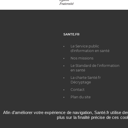
SANTE.FR
Le Service public
d'information en santé
Nos missions
Le Standard de l’information
en santé
La charte Santé.fr
Décryptage
Contact
Plan du site
Afin d’améliorer votre expérience de navigation, Santé.fr utilise d
plus sur la finalité précise de ces co