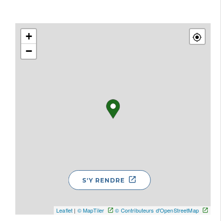
+
−
S'Y RENDRE
Leaflet
|
© MapTiler
© Contributeurs d'OpenStreetMap