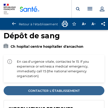
Panneau de gestion des cookies
Menu pr
Ouvrir la rech
Retour à l'établissement
Connectez-vous pour
Augmenter la t
Diminuer 
Pa
Dépôt de sang
Ch hopital centre hospitalier d'arcachon
En cas d'urgence vitale, contactez le 15. If you
experience or witness a medical emergency,
immediatly call 15 (the national emergency
organization).
CONTACTER L'ÉTABLISSEMENT