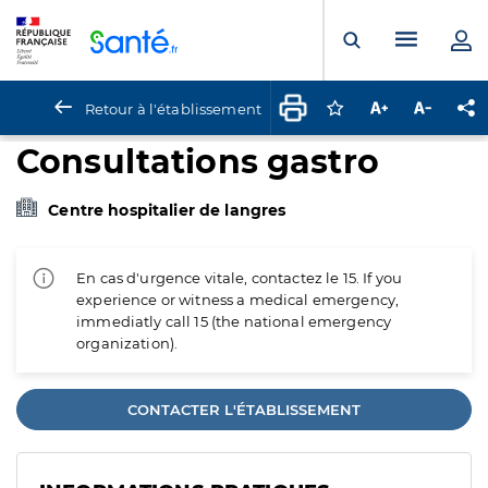
Panneau de gestion des cookies
Menu pr
Ouvrir la rech
Retour à l'établissement
Connectez-vous pour
Augmenter la t
Diminuer 
Pa
Consultations gastro
Centre hospitalier de langres
En cas d'urgence vitale, contactez le 15. If you
experience or witness a medical emergency,
immediatly call 15 (the national emergency
organization).
CONTACTER L'ÉTABLISSEMENT