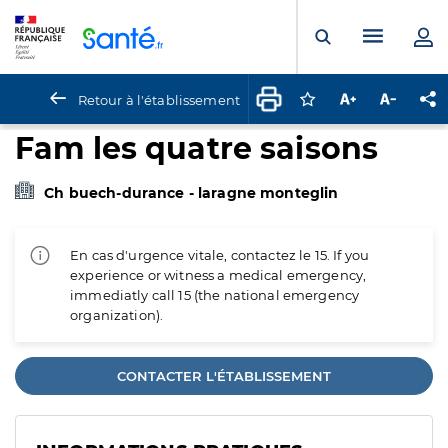
Panneau de gestion des cookies
Menu pr
Ouvrir la rech
Retour à l'établissement
Connectez-vous pour
Augmenter la t
Diminuer 
Pa
Fam les quatre saisons
Ch buech-durance - laragne monteglin
En cas d'urgence vitale, contactez le 15. If you
experience or witness a medical emergency,
immediatly call 15 (the national emergency
organization).
CONTACTER L'ÉTABLISSEMENT