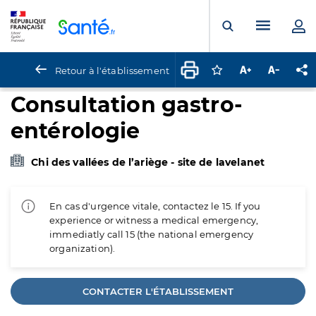
Panneau de gestion des cookies
Menu pr
Ouvrir la rech
Retour à l'établissement
Connectez-vous pour
Augmenter la t
Diminuer 
Pa
Consultation gastro-
entérologie
Chi des vallées de l’ariège - site de lavelanet
En cas d'urgence vitale, contactez le 15. If you
experience or witness a medical emergency,
immediatly call 15 (the national emergency
organization).
CONTACTER L'ÉTABLISSEMENT