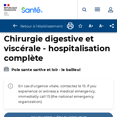
Panneau de gestion des cookies
Menu pr
Ouvrir la rech
Retour à l'établissement
Connectez-vous pour
Augmenter la t
Diminuer 
Pa
Chirurgie digestive et
viscérale - hospitalisation
complète
Pole sante sarthe et loir - le bailleul
En cas d'urgence vitale, contactez le 15. If you
experience or witness a medical emergency,
immediatly call 15 (the national emergency
organization).