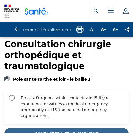
Panneau de gestion des cookies
Menu pr
Ouvrir la rech
Retour à l'établissement
Connectez-vous pour
Augmenter la t
Diminuer 
Pa
Consultation chirurgie
orthopédique et
traumatologique
Pole sante sarthe et loir - le bailleul
En cas d'urgence vitale, contactez le 15. If you
experience or witness a medical emergency,
immediatly call 15 (the national emergency
organization).