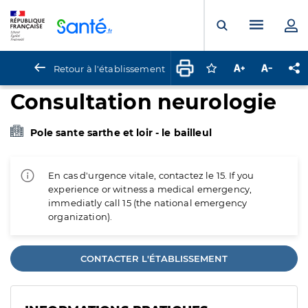
Panneau de gestion des cookies
Menu pr
Ouvrir la rech
Retour à l'établissement
Connectez-vous pour
Augmenter la t
Diminuer 
Pa
Consultation neurologie
Pole sante sarthe et loir - le bailleul
En cas d'urgence vitale, contactez le 15. If you
experience or witness a medical emergency,
immediatly call 15 (the national emergency
organization).
CONTACTER L'ÉTABLISSEMENT