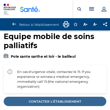
Panneau de gestion des cookies
Menu pr
Ouvrir la rech
Retour à l'établissement
Connectez-vous pour
Augmenter la t
Diminuer 
Pa
Equipe mobile de soins
palliatifs
Pole sante sarthe et loir - le bailleul
En cas d'urgence vitale, contactez le 15. If you
experience or witness a medical emergency,
immediatly call 15 (the national emergency
organization).
CONTACTER L'ÉTABLISSEMENT