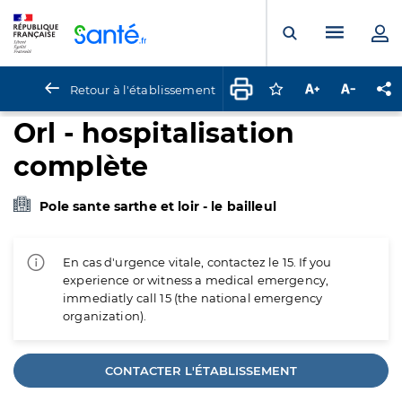
Panneau de gestion des cookies
Menu pr
Ouvrir la rech
Retour à l'établissement
Connectez-vous pour
Augmenter la t
Diminuer 
Pa
Orl - hospitalisation
complète
Pole sante sarthe et loir - le bailleul
En cas d'urgence vitale, contactez le 15. If you
experience or witness a medical emergency,
immediatly call 15 (the national emergency
organization).
CONTACTER L'ÉTABLISSEMENT