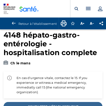
Panneau de gestion des cookies
Menu pr
Ouvrir la rech
Retour à l'établissement
Connectez-vous pour
Augmenter la t
Diminuer 
Pa
4148 hépato-gastro-
entérologie -
hospitalisation complete
Ch le mans
En cas d'urgence vitale, contactez le 15. If you
experience or witness a medical emergency,
immediatly call 15 (the national emergency
organization).