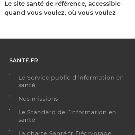
Le site santé de référence, accessible
quand vous voulez, où vous voulez
SANTE.FR
Le Service public d'information en
santé
Nos missions
Le Standard de l’information en
santé
La charte Santé.fr Décryptage