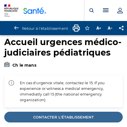
Panneau de gestion des cookies
Menu pr
Ouvrir la rech
Retour à l'établissement
Connectez-vous pour
Augmenter la t
Diminuer 
Pa
Accueil urgences médico-
judiciaires pédiatriques
Ch le mans
En cas d'urgence vitale, contactez le 15. If you
experience or witness a medical emergency,
immediatly call 15 (the national emergency
organization).
CONTACTER L'ÉTABLISSEMENT