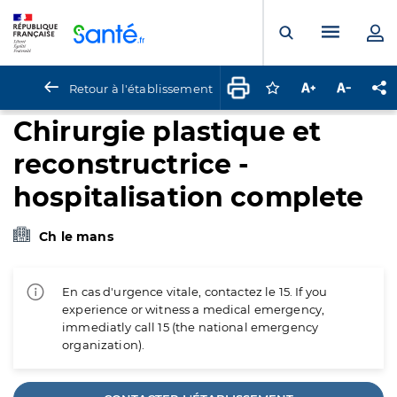
Panneau de gestion des cookies
Menu pr
Ouvrir la rech
Retour à l'établissement
Connectez-vous pour
Augmenter la t
Diminuer 
Pa
Chirurgie plastique et
reconstructrice -
hospitalisation complete
Ch le mans
En cas d'urgence vitale, contactez le 15. If you
experience or witness a medical emergency,
immediatly call 15 (the national emergency
organization).