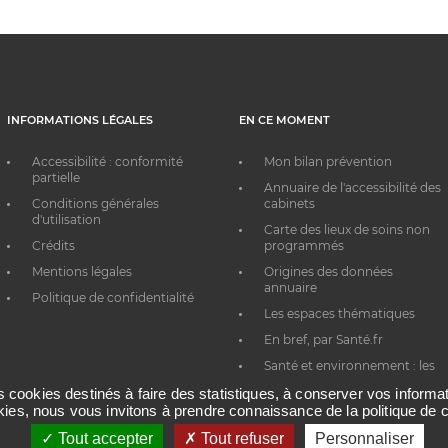
INFORMATIONS LÉGALES
EN CE MOMENT
Accessibilité : conformité
Mon bilan prévention
partielle
Annuaire de l'accessibilité des
Conditions générales
cabinets
d'utilisation
Carte des lieux de soins non
Crédits
programmés
Mentions légales
Origines des données
annuaire
Politique de confidentialité
Les espaces thématiques
En bref, par Santé.fr
Santé et environnement : les
bons réflexes au quotidien
es cookies destinés à faire des statistiques, à conserver vos inform
okies, nous vous invitons à prendre connaissance de la politique de c
Tout accepter
Tout refuser
Personnaliser