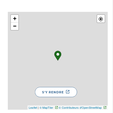
+
−
S'Y RENDRE
Leaflet
|
© MapTiler
© Contributeurs d'OpenStreetMap