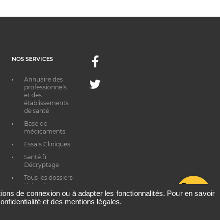
NOS SERVICES
Facebook
Annuaire des
Twitter
professionnels
et des
établissements
de santé
Base de
médicaments
Essais Cliniques
Santé.fr
Décryptage
Tous les dossiers
thématiques
G
ations de connexion ou à adapter les fonctionnalités. Pour en savoir
onfidentialité et des mentions légales.