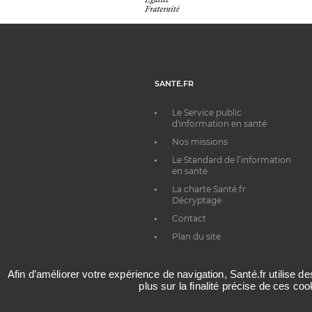
SANTE.FR
Le Service public
d'information en santé
Nos missions
Le Standard de l’information
en santé
La charte Santé.fr
Décryptage
Contact
Plan du site
Afin d’améliorer votre expérience de navigation, Santé.fr utilise d
plus sur la finalité précise de ces co