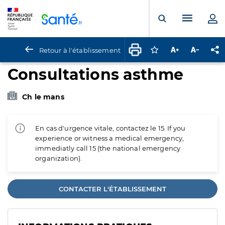
Panneau de gestion des cookies
Menu pr
Ouvrir la rech
Retour à l'établissement
Connectez-vous pour
Augmenter la t
Diminuer 
Pa
Consultations asthme
Ch le mans
En cas d'urgence vitale, contactez le 15. If you
experience or witness a medical emergency,
immediatly call 15 (the national emergency
organization).
CONTACTER L'ÉTABLISSEMENT