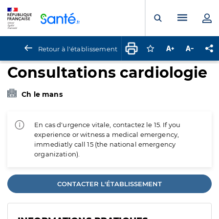
Panneau de gestion des cookies
Menu pr
Ouvrir la rech
Retour à l'établissement
Connectez-vous pour
Augmenter la t
Diminuer 
Pa
Consultations cardiologie
Ch le mans
En cas d'urgence vitale, contactez le 15. If you
experience or witness a medical emergency,
immediatly call 15 (the national emergency
organization).
CONTACTER L'ÉTABLISSEMENT