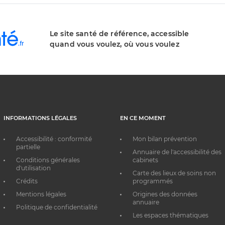
Le site santé de référence, accessible
quand vous voulez, où vous voulez
INFORMATIONS LÉGALES
EN CE MOMENT
Accessibilité : conformité
Mon bilan prévention
partielle
Annuaire de l'accessibilité des
Conditions générales
cabinets
d'utilisation
Carte des lieux de soins non
Crédits
programmés
Mentions légales
Origines des données
annuaire
Politique de confidentialité
Les espaces thématiques