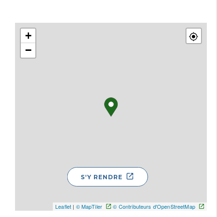
+
−
S'Y RENDRE
Leaflet
|
© MapTiler
© Contributeurs d'OpenStreetMap