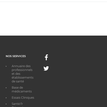
NOS SERVICES
Facebook
Annuaire des
Twitter
professionnels
et des
établissements
de santé
Base de
médicaments
Essais Cliniques
Santé.fr