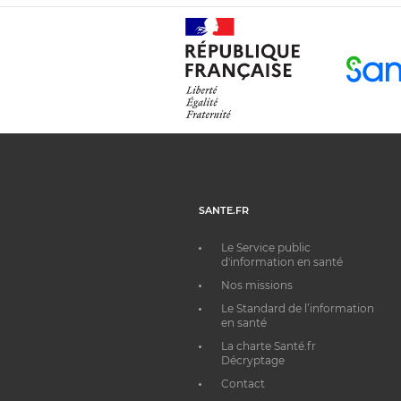
SANTE.FR
Le Service public
d'information en santé
Nos missions
Le Standard de l’information
en santé
La charte Santé.fr
Décryptage
Contact