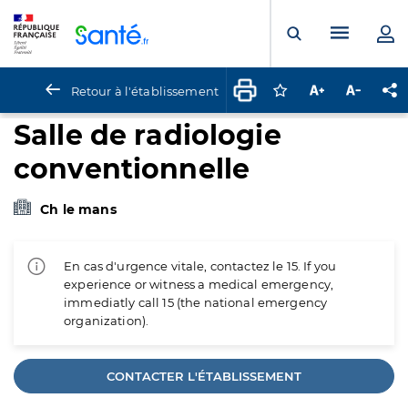
Panneau de gestion des cookies
Menu pr
Ouvrir la rech
Retour à l'établissement
Connectez-vous pour
Augmenter la t
Diminuer 
Pa
Salle de radiologie
conventionnelle
Ch le mans
En cas d'urgence vitale, contactez le 15. If you
experience or witness a medical emergency,
immediatly call 15 (the national emergency
organization).
CONTACTER L'ÉTABLISSEMENT