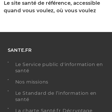
Le site santé de référence, accessible
quand vous voulez, où vous voulez
SANTE.FR
Le Service public d'information en
santé
Nos missions
Le Standard de l’information en
santé
La charte Santé.fr Décryptage