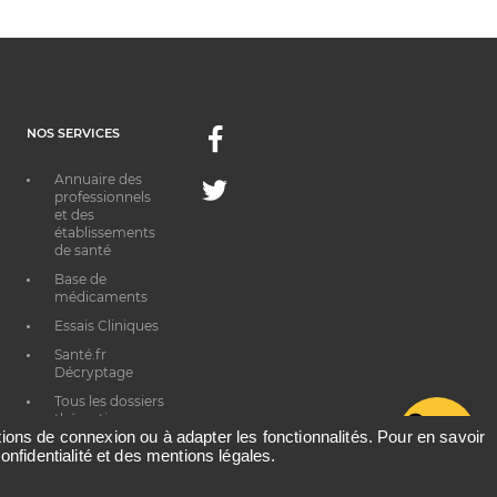
NOS SERVICES
Facebook
Annuaire des
Twitter
professionnels
et des
établissements
de santé
Base de
médicaments
Essais Cliniques
Santé.fr
Décryptage
Tous les dossiers
thématiques
G
ations de connexion ou à adapter les fonctionnalités. Pour en savoir
onfidentialité et des mentions légales.