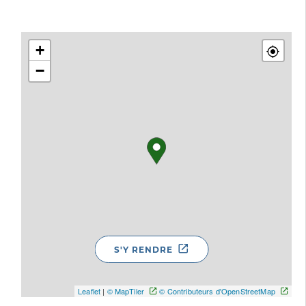
+
−
S'Y RENDRE
Leaflet
|
© MapTiler
© Contributeurs d'OpenStreetMap