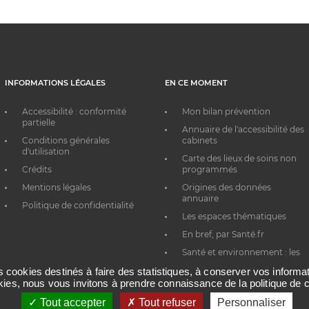
INFORMATIONS LÉGALES
EN CE MOMENT
Accessibilité : conformité
Mon bilan prévention
partielle
Annuaire de l'accessibilité des
Conditions générales
cabinets
d'utilisation
Carte des lieux de soins non
Crédits
programmés
Mentions légales
Origines des données
annuaire
Politique de confidentialité
Les espaces thématiques
En bref, par Santé.fr
Santé et environnement : les
bons réflexes au quotidien
es cookies destinés à faire des statistiques, à conserver vos inform
okies, nous vous invitons à prendre connaissance de la politique de c
Tout accepter
Tout refuser
Personnaliser