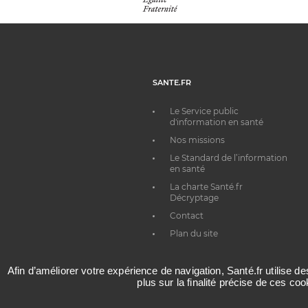
SANTE.FR
Le Service public
d'information en santé
Nos missions
Le Standard de l’information
en santé
La charte Santé.fr
Décryptage
Contact
Plan du site
Afin d’améliorer votre expérience de navigation, Santé.fr utilise d
plus sur la finalité précise de ces co