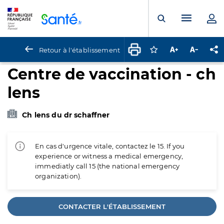
Panneau de gestion des cookies
Menu pr
Ouvrir la rech
Retour à l'établissement
Connectez-vous pour
Augmenter la t
Diminuer 
Pa
Centre de vaccination - ch
lens
Ch lens du dr schaffner
En cas d'urgence vitale, contactez le 15. If you
experience or witness a medical emergency,
immediatly call 15 (the national emergency
organization).
CONTACTER L'ÉTABLISSEMENT