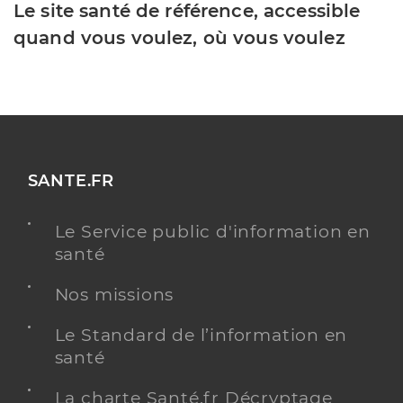
Le site santé de référence, accessible
quand vous voulez, où vous voulez
SANTE.FR
Le Service public d'information en
santé
Nos missions
Le Standard de l’information en
santé
La charte Santé.fr Décryptage