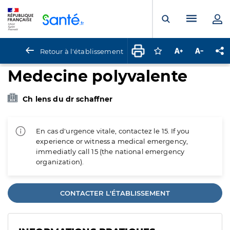
Panneau de gestion des cookies
Menu pr
Ouvrir la rech
Retour à l'établissement
Connectez-vous pour
Augmenter la t
Diminuer 
Pa
Medecine polyvalente
Ch lens du dr schaffner
En cas d'urgence vitale, contactez le 15. If you
experience or witness a medical emergency,
immediatly call 15 (the national emergency
organization).
CONTACTER L'ÉTABLISSEMENT