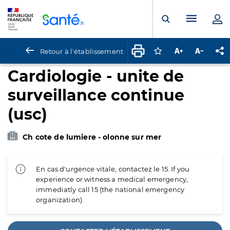
Panneau de gestion des cookies
Menu pr
Ouvrir la rech
Retour à l'établissement
Connectez-vous pour
Augmenter la t
Diminuer 
Pa
Cardiologie - unite de
surveillance continue
(usc)
Ch cote de lumiere - olonne sur mer
En cas d'urgence vitale, contactez le 15. If you
experience or witness a medical emergency,
immediatly call 15 (the national emergency
organization).