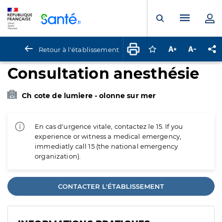
Panneau de gestion des cookies
Menu pr
Ouvrir la rech
Retour à l'établissement
Connectez-vous pour
Augmenter la t
Diminuer 
Pa
Consultation anesthésie
Ch cote de lumiere - olonne sur mer
En cas d'urgence vitale, contactez le 15. If you
experience or witness a medical emergency,
immediatly call 15 (the national emergency
organization).
CONTACTER L'ÉTABLISSEMENT