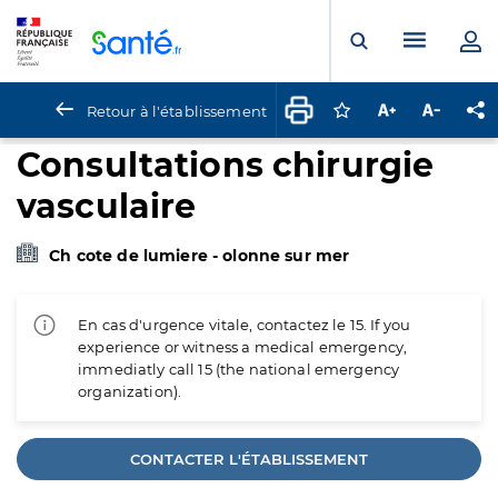
Panneau de gestion des cookies
Menu pr
Ouvrir la rech
Retour à l'établissement
Connectez-vous pour
Augmenter la t
Diminuer 
Pa
Consultations chirurgie
vasculaire
Ch cote de lumiere - olonne sur mer
En cas d'urgence vitale, contactez le 15. If you
experience or witness a medical emergency,
immediatly call 15 (the national emergency
organization).
CONTACTER L'ÉTABLISSEMENT