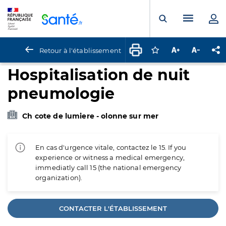
Panneau de gestion des cookies
Menu pr
Ouvrir la rech
Retour à l'établissement
Connectez-vous pour
Augmenter la t
Diminuer 
Pa
Hospitalisation de nuit
pneumologie
Ch cote de lumiere - olonne sur mer
En cas d'urgence vitale, contactez le 15. If you
experience or witness a medical emergency,
immediatly call 15 (the national emergency
organization).
CONTACTER L'ÉTABLISSEMENT