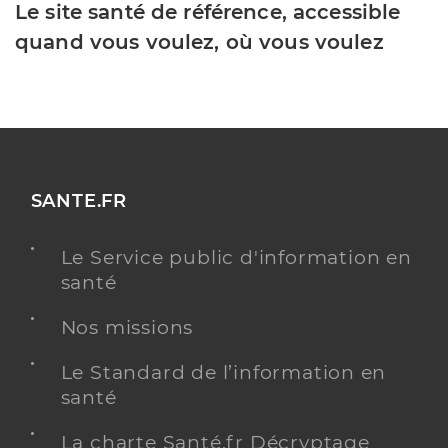
Le site santé de référence, accessible
quand vous voulez, où vous voulez
SANTE.FR
Le Service public d'information en
santé
Nos missions
Le Standard de l’information en
santé
La charte Santé.fr Décryptage