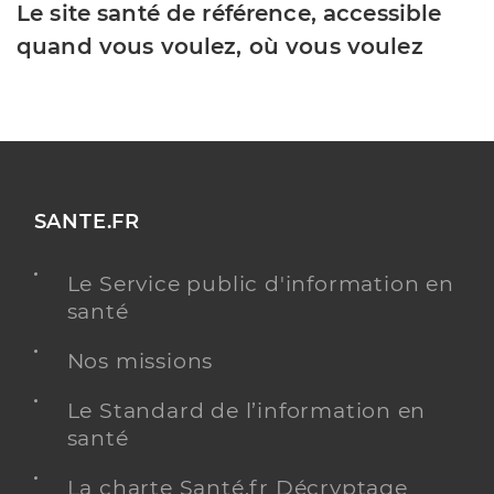
Le site santé de référence, accessible
quand vous voulez, où vous voulez
SANTE.FR
Le Service public d'information en
santé
Nos missions
Le Standard de l’information en
santé
La charte Santé.fr Décryptage