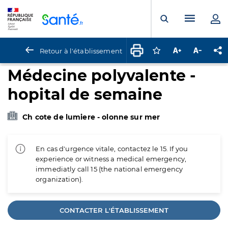
Panneau de gestion des cookies
Menu pr
Ouvrir la rech
Retour à l'établissement
Connectez-vous pour
Augmenter la t
Diminuer 
Pa
Médecine polyvalente -
hopital de semaine
Ch cote de lumiere - olonne sur mer
En cas d'urgence vitale, contactez le 15. If you
experience or witness a medical emergency,
immediatly call 15 (the national emergency
organization).
CONTACTER L'ÉTABLISSEMENT