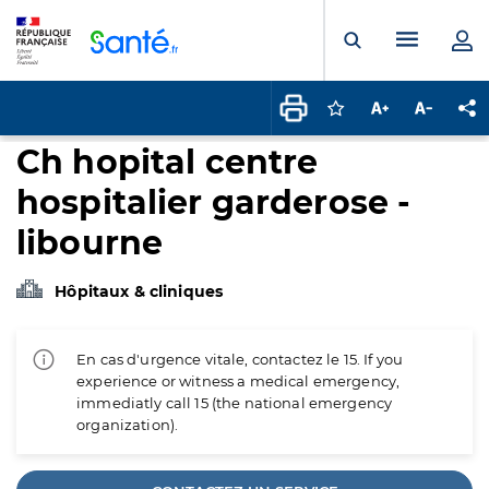
Panneau de gestion des cookies
Menu pr
Ouvrir la rech
Connectez-vous pour
Augmenter la t
Diminuer 
Pa
Ch hopital centre
hospitalier garderose -
libourne
Hôpitaux & cliniques
En cas d'urgence vitale, contactez le 15. If you
experience or witness a medical emergency,
immediatly call 15 (the national emergency
organization).