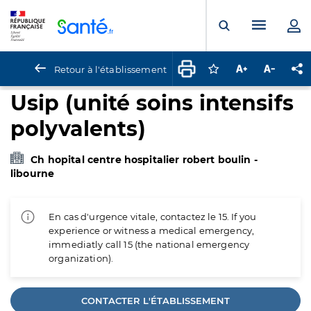
Panneau de gestion des cookies
Menu pr
Ouvrir la rech
Retour à l'établissement
Connectez-vous pour
Augmenter la t
Diminuer 
Pa
Usip (unité soins intensifs
polyvalents)
Ch hopital centre hospitalier robert boulin -
libourne
En cas d'urgence vitale, contactez le 15. If you
experience or witness a medical emergency,
immediatly call 15 (the national emergency
organization).
CONTACTER L'ÉTABLISSEMENT