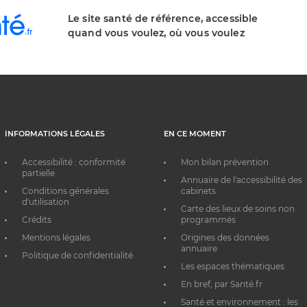
Le site santé de référence, accessible
quand vous voulez, où vous voulez
INFORMATIONS LÉGALES
EN CE MOMENT
Accessibilité : conformité
Mon bilan prévention
partielle
Annuaire de l'accessibilité des
Conditions générales
cabinets
d'utilisation
Carte des lieux de soins non
Crédits
programmés
Mentions légales
Origines des données
annuaire
Politique de confidentialité
Les espaces thématiques
En bref, par Santé.fr
Santé et environnement : les