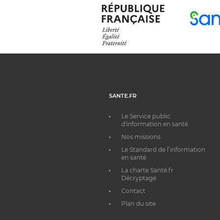
SANTE.FR
Le Service public
d'information en santé
Nos missions
Le Standard de l’information
en santé
La charte Santé.fr
Décryptage
Contact
Plan du site