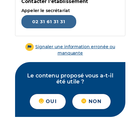
Contacter l'établissement
Appeler le secrétariat
02 31 61 31 31
Signaler une information erronée ou
manquante
Le contenu proposé vous a-t-il
été utile ?
OUI
NON