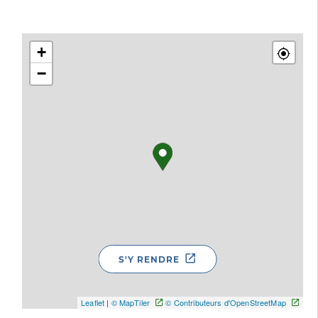
+
−
S'Y RENDRE
Leaflet
|
© MapTiler
© Contributeurs d'OpenStreetMap