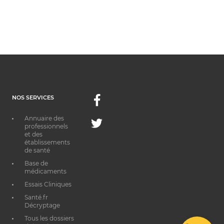
NOS SERVICES
Facebook
Annuaire des
Twitter
professionnels
et des
établissements
de santé
Base de
médicaments
Essais Cliniques
Santé.fr
Décryptage
Tous les dossiers