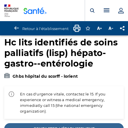
Panneau de gestion des cookies
Menu pr
Ouvrir la rech
Retour à l'établissement
Connectez-vous pour
Augmenter la t
Diminuer 
Pa
Hc lits identifiés de soins
palliatifs (lisp) hépato-
gastro--entérologie
Ghbs hôpital du scorff - lorient
En cas d'urgence vitale, contactez le 15. If you
experience or witness a medical emergency,
immediatly call 15 (the national emergency
organization).