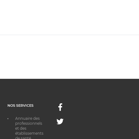
NOS SERVICES
Facebook
Annuaire des
Twitter
professionnels
et des
établissements
de santé