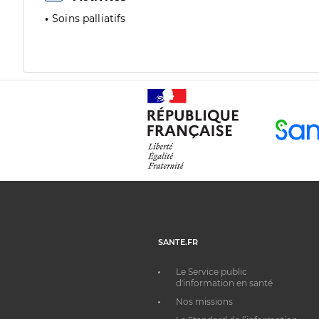
Soins palliatifs
SANTE.FR
Le Service public
d'information en santé
Nos missions