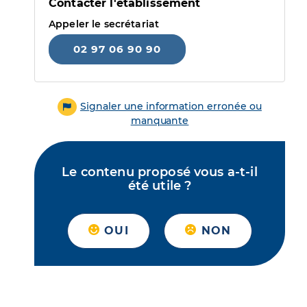
Contacter l'établissement
Appeler le secrétariat
02 97 06 90 90
Signaler une information erronée ou
manquante
Le contenu proposé vous a-t-il
été utile ?
OUI
NON