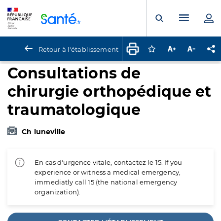
Panneau de gestion des cookies
Menu pr
Ouvrir la rech
Retour à l'établissement
Connectez-vous pour
Augmenter la t
Diminuer 
Pa
Consultations de
chirurgie orthopédique et
traumatologique
Ch luneville
En cas d'urgence vitale, contactez le 15. If you
experience or witness a medical emergency,
immediatly call 15 (the national emergency
organization).