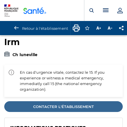
Panneau de gestion des cookies
Menu pr
Ouvrir la rech
Retour à l'établissement
Connectez-vous pour
Augmenter la t
Diminuer 
Pa
Irm
Ch luneville
En cas d'urgence vitale, contactez le 15. If you
experience or witness a medical emergency,
immediatly call 15 (the national emergency
organization).
CONTACTER L'ÉTABLISSEMENT