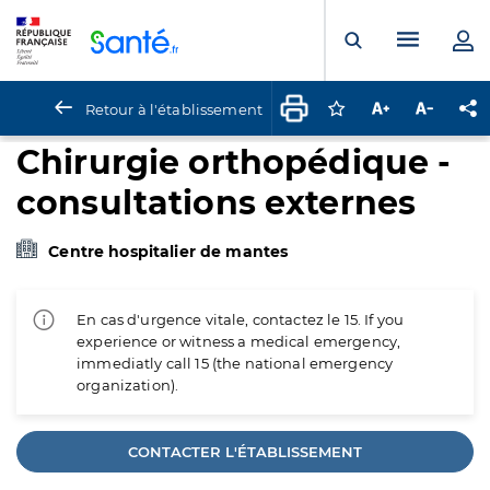
Panneau de gestion des cookies
Menu pr
Ouvrir la rech
Retour à l'établissement
Connectez-vous pour
Augmenter la t
Diminuer 
Pa
Chirurgie orthopédique -
consultations externes
Centre hospitalier de mantes
En cas d'urgence vitale, contactez le 15. If you
experience or witness a medical emergency,
immediatly call 15 (the national emergency
organization).
CONTACTER L'ÉTABLISSEMENT