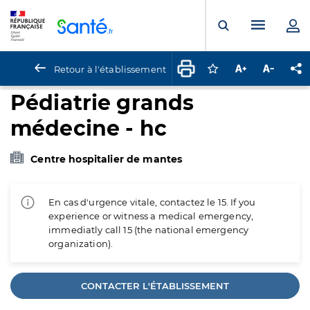
Panneau de gestion des cookies
Menu pr
Ouvrir la rech
Retour à l'établissement
Connectez-vous pour
Augmenter la t
Diminuer 
Pa
Pédiatrie grands
médecine - hc
Centre hospitalier de mantes
En cas d'urgence vitale, contactez le 15. If you
experience or witness a medical emergency,
immediatly call 15 (the national emergency
organization).
CONTACTER L'ÉTABLISSEMENT