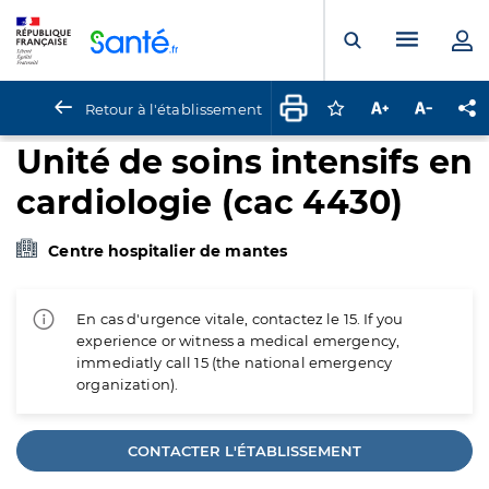
Panneau de gestion des cookies
Menu pr
Ouvrir la rech
Retour à l'établissement
Connectez-vous pour
Augmenter la t
Diminuer 
Pa
Unité de soins intensifs en
cardiologie (cac 4430)
Centre hospitalier de mantes
En cas d'urgence vitale, contactez le 15. If you
experience or witness a medical emergency,
immediatly call 15 (the national emergency
organization).
CONTACTER L'ÉTABLISSEMENT