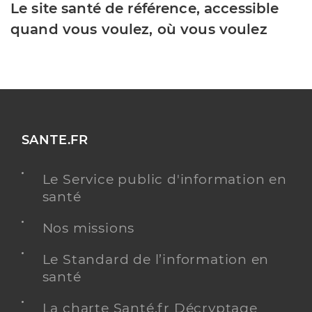
Le site santé de référence, accessible
quand vous voulez, où vous voulez
SANTE.FR
Le Service public d'information en
santé
Nos missions
Le Standard de l’information en
santé
La charte Santé.fr Décryptage