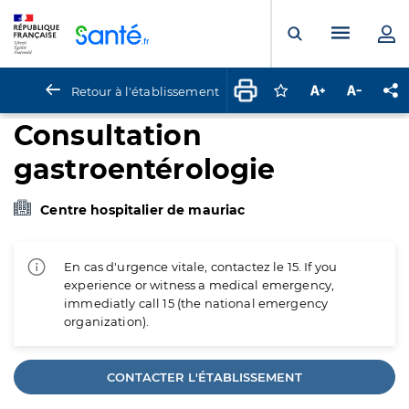
Panneau de gestion des cookies
Menu pr
Ouvrir la rech
Retour à l'établissement
Connectez-vous pour
Augmenter la t
Diminuer 
Pa
Consultation
gastroentérologie
Centre hospitalier de mauriac
En cas d'urgence vitale, contactez le 15. If you
experience or witness a medical emergency,
immediatly call 15 (the national emergency
organization).
CONTACTER L'ÉTABLISSEMENT