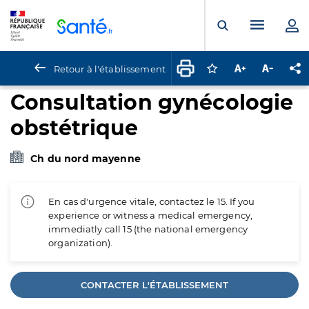
Panneau de gestion des cookies
Menu pr
Ouvrir la rech
Retour à l'établissement
Connectez-vous pour
Augmenter la t
Diminuer 
Pa
Consultation gynécologie
obstétrique
Ch du nord mayenne
En cas d'urgence vitale, contactez le 15. If you
experience or witness a medical emergency,
immediatly call 15 (the national emergency
organization).
CONTACTER L'ÉTABLISSEMENT